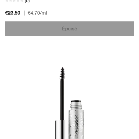
(0)
€23.50
|
€4.70
/ml
Épuisé