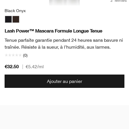
2 Teintes
Black Onyx
Black Onyx
Dark Chocolate
Lash Power™ Mascara Formule Longue Tenue
Tenue parfaite garantie pendant 24 heures sans bavure ni
traînée. Résiste à la sueur, à l’humidité, aux larmes.
(0)
€32.50
|
€5.42
/ml
Ajouter au panier