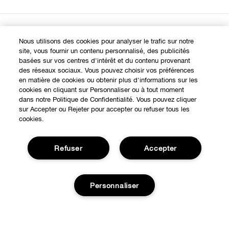
Expérience en ligne
Nous utilisons des cookies pour analyser le trafic sur notre
site, vous fournir un contenu personnalisé, des publicités
Points de Vente
basées sur vos centres d'intérêt et du contenu provenant
BESOIN D'AIDE?
des réseaux sociaux. Vous pouvez choisir vos préférences
Offres Spéciales
en matière de cookies ou obtenir plus d'informations sur les
Notre philosophie
cookies en cliquant sur Personnaliser ou à tout moment
À propos
dans notre Politique de Confidentialité. Vous pouvez cliquer
Autre Pays
sur Accepter ou Rejeter pour accepter ou refuser tous les
Service Client
cookies.
Carrières
CONFIDENTIALITÉ ET CONDITIONS GÉNÉRALES
Contacter le Fabricant
Refuser
Accepter
Politique de confidentialité
Suivre ma commande
Conditions d'utilisation
Retours et échanges
Personnaliser
Publicité Ciblée
Expédition
Gérer les Cookies
© Clinique Laboratories, llc. Tous droits réservés
FAQ