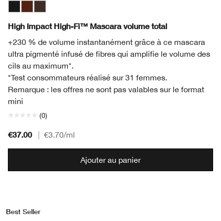
Black
Black Honey
Black/Brown
High Impact High-Fi™ Mascara volume total
+230 % de volume instantanément grâce à ce mascara
ultra pigmenté infusé de fibres qui amplifie le volume des
cils au maximum*.
*Test consommateurs réalisé sur 31 femmes.
Remarque : les offres ne sont pas valables sur le format
mini
(0)
€37.00
|
€3.70
/ml
Ajouter au panier
Best Seller