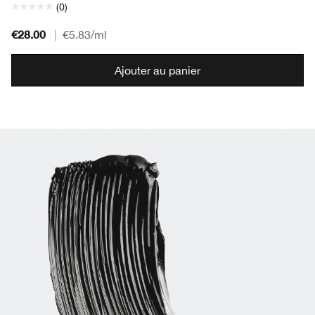
(0)
€28.00
|
€5.83
/ml
Ajouter au panier