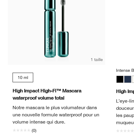
1 taille
Intense B
10 ml
Intense 
Dee
B
High Impact High-Fi™ Mascara
High Im
waterproof volume total
L’eye-li
Notre mascara le plus volumateur dans
douceur 
une nouvelle formule waterproof pour un
les paup
volume intense qui dure.
muqueu
(0)