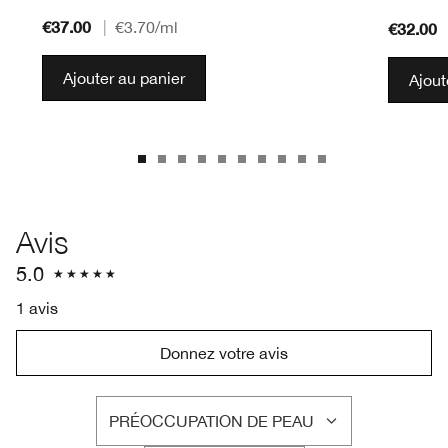
€37.00
|
€3.70
/ml
€32.00
Ajouter au panier
Ajout
Avis
5.0
1 avis
Donnez votre avis
PRÉOCCUPATION DE PEAU
FRANÇAIS