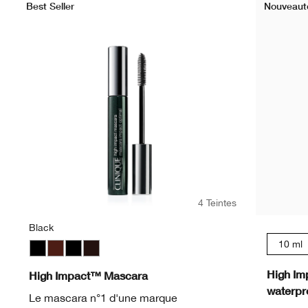
Best Seller
Nouveaut
4 Teintes
Black
10 ml
Black
Black Honey
Black
Black/Brown
High Im
High Impact™ Mascara
waterpro
Le mascara n°1 d'une marque