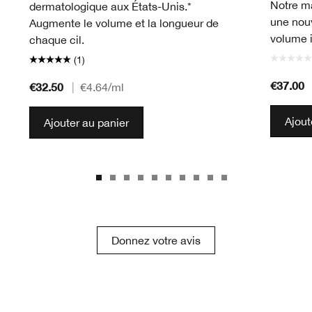
Notre m
dermatologique aux États-Unis.*
une nouv
Augmente le volume et la longueur de
volume i
chaque cil.
(1)
€37.00
€32.50
|
€4.64
/ml
Ajout
Ajouter au panier
Donnez votre avis