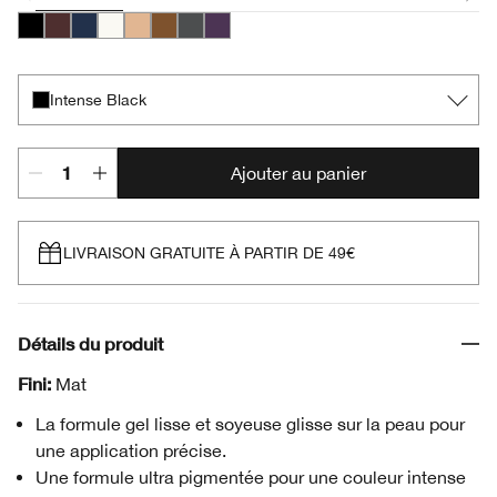
Intense Black
Black Honey
Deep Denim
Bright White
Beaming Beige
Bronze Glow
Polished Pewter
Sparkling Amethyst
Intense Black
Ajouter au panier
LIVRAISON GRATUITE À PARTIR DE 49€
Détails du produit
Fini:
Mat
La formule gel lisse et soyeuse glisse sur la peau pour
une application précise.
Une formule ultra pigmentée pour une couleur intense