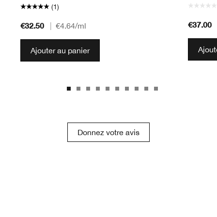
(1)
€37.00
€32.50
|
€4.64
/ml
Ajout
Ajouter au panier
Donnez votre avis