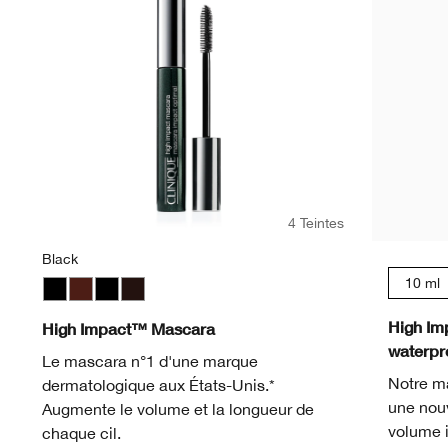
4 Teintes
Black
10 ml
Black
Black Honey
Black
Black/Brown
High Im
High Impact™ Mascara
waterpro
Le mascara n°1 d'une marque
Notre m
dermatologique aux États-Unis.*
une nouv
Augmente le volume et la longueur de
volume i
chaque cil.