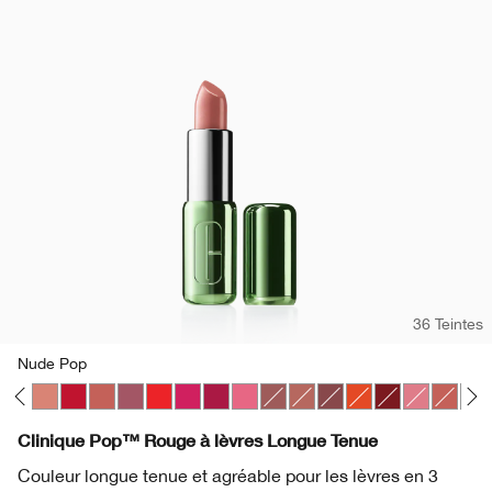
36 Teintes
Nude Pop
Pop
lon Pop
Mocha Pop
Nude Pop
Peppermint Pop
Petal Pop Satin
Plum Pop
Poppy Pop
Punch Pop
Rose Pop
Sweet Pop
Beach Pop
Blushing Pop
Clove Pop
Flame Pop
Icon Pop
Peony Pop
Petal P
Pow
Clinique Pop™ Rouge à lèvres Longue Tenue
Couleur longue tenue et agréable pour les lèvres en 3