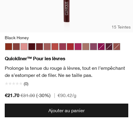
15 Teintes
Black Honey
Chili
Nude Honey
Pink Honey
Black Honey
Chocolate Chip
Intense Blush
Intense Cayenne
Intense Cosmo
Intense Cranberry
Intense Jam
Lipblush
Plummy
Crushed Berry
Intense Licor
Soft Nud
Quickliner™ Pour les lèvres
Prolonge la tenue du rouge à lèvres, tout en l’empêchant
de s’estomper et de filer. Ne se taille pas.
(0)
€21.70
€31.00
(-30%)
|
€90.42
/g
Ajouter au panier