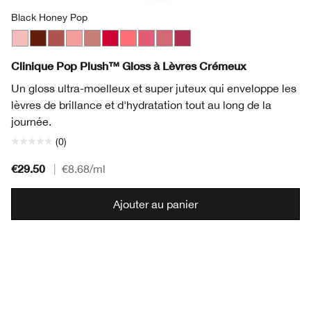
Black Honey Pop
Airkiss Pop
Black Honey Pop
Brulee Pop
Bubblegum Pop
Chiffon Pop
Juicy Apple Pop
Rosewater Pop
Strawberry Pop
Sugarplum Pop
Velour Pop
Clinique Pop Plush™ Gloss à Lèvres Crémeux
Un gloss ultra-moelleux et super juteux qui enveloppe les
lèvres de brillance et d'hydratation tout au long de la
journée.
(0)
€29.50
|
€8.68
/ml
Ajouter au panier