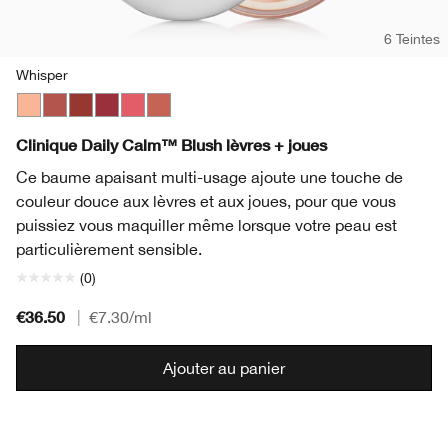
6 Teintes
Whisper
Whisper
Tender Heart
Gentle Currant
Soft Berry
Sweet Nectar
Plush Petal
Clinique Daily Calm™ Blush lèvres + joues
Ce baume apaisant multi-usage ajoute une touche de
couleur douce aux lèvres et aux joues, pour que vous
puissiez vous maquiller même lorsque votre peau est
particulièrement sensible.
(0)
€36.50
|
€7.30
/ml
Ajouter au panier