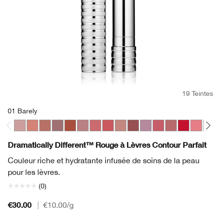
19 Teintes
01 Barely
01 Barely
04 Canoodle
06 Tenderheart
07 Blushing Nude
10 Berry Freeze
11 Sugared Maple
17 Strawberry Ice
23 All Heart
33 Bamboo Pink
37 Shy
42 Silvery Moon
44 Raspberry Glac
15 Sugarcoate
20 Red Aler
29 Glaz
35 T
Dramatically Different™ Rouge à Lèvres Contour Parfait
Couleur riche et hydratante infusée de soins de la peau
pour les lèvres.
(0)
€30.00
|
€10.00
/g