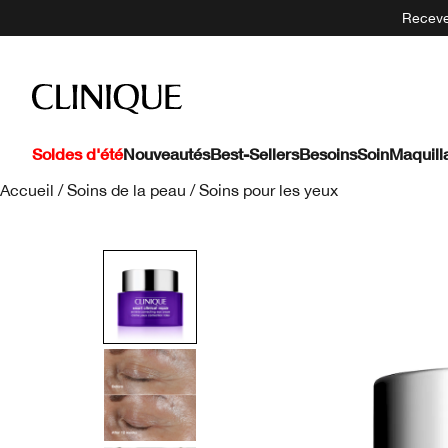
Recevez
Soldes d'été
Nouveautés
Best-Sellers
Besoins
Soin
Maquill
Accueil
/
Soins de la peau
/
Soins pour les yeux