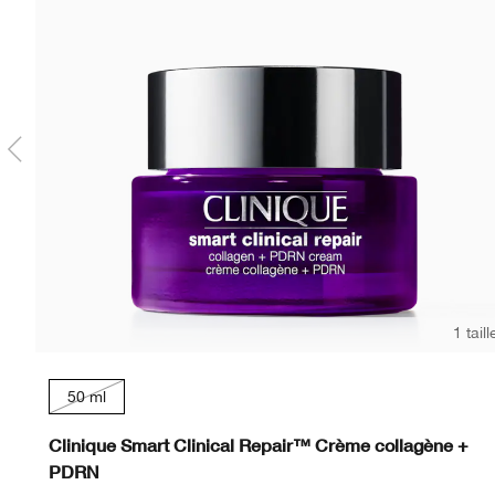
1 taill
50 ml
Clinique Smart Clinical Repair™ Crème collagène +
PDRN