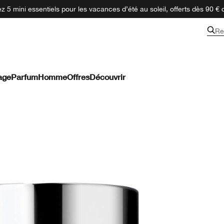
 5 mini essentiels pour les vacances d’été au soleil, offerts dès 90 € 
Re
age
Parfum
Homme
Offres
Découvrir