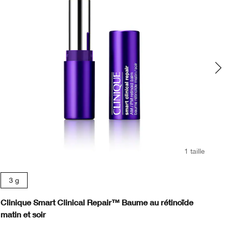
1 taille
3 g
Clinique Smart Clinical Repair™ Baume au rétinoïde
Cl
matin et soir
An