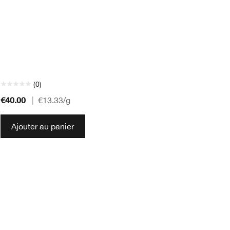
Le
co
av
vi
pa
rid
(0)
€40.00
€1
|
€13.33
/g
Ajouter au panier