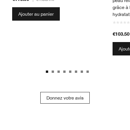
peau rel
grâce à 
Ajouter au panier
hydratat
€103.50
Ajout
Donnez votre avis