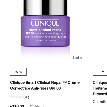
1 taille
75 ml
30 ml
Clinique Smart Clinical Repair™ Crème
Cliniqu
Correctrice Anti-rides SPF30
Traiteme
Dimensi
(0)
Ce trait
€116.00
|
€1.55
/ml