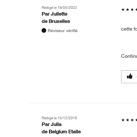
Rédigé le
18/05/2022
Par
Juliette
de
Bruxelles
cette f
Réviseur vérifié
Contin
Rédigé le
15/12/2019
Par
Julia
de
Belgium Etalle