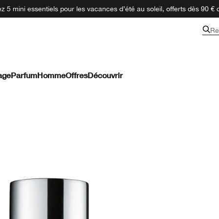
 5 mini essentiels pour les vacances d’été au soleil, offerts dès 90 € 
Re
age
Parfum
Homme
Offres
Découvrir