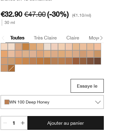
€32.90
€47.00
(-30%)
€1.10
/ml
30 ml
Toutes
Très Claire
Claire
Moyen
Foncée
CN 08 Linen
CN 0.75 Custard
CN 70 Vanilla
WN 104 Toffee
WN 54 Honey Wheat
WN 56 Cashew
WN 01 Flax
CN 02 Breeze
WN 04 Bone
CN 10 Alabaster
WN 12 Meringue
WN 16 Buff
CN 18 Cream Whip
CN 20 Fair
WN 22 Ecru
CN 28 Ivory
WN 30 Biscuit
WN 38 Stone
CN 40 Cream Chamois
WN 48 Oat
WN 46 Golden Neutral
CN 52 Neutral
CN 58 Honey
WN 64 Butterscotch
WN 69 Cardamom
CN 74 Beige
CN 62 Porcelain Beig
WN 76 Toasted Wh
WN 80 Tawnied Beige
CN 90 Sand
WN 94 Deep Neutral
WN 98 Cream Caramel
WN 100 Deep Honey
WN 112 Ginger
WN 114 Golden
WN 115.5 Mocha
CN 116 Spice
WN 120 Pecan
WN 122 Clove
WN 124 Sienna
WN 125 Mahogany
CN 127 Truffle
CN 78 Nutty
WN 118 Amber
Essaye le
WN 100 Deep Honey
Ajouter au panier