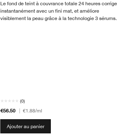
Ce
Le fond de teint à couvrance totale 24 heures corrige
écl
instantanément avec un fini mat, et améliore
visiblement la peau grâce à la technologie 3 sérums.
(0)
€56.50
€5
|
€1.88
/ml
Ajouter au panier