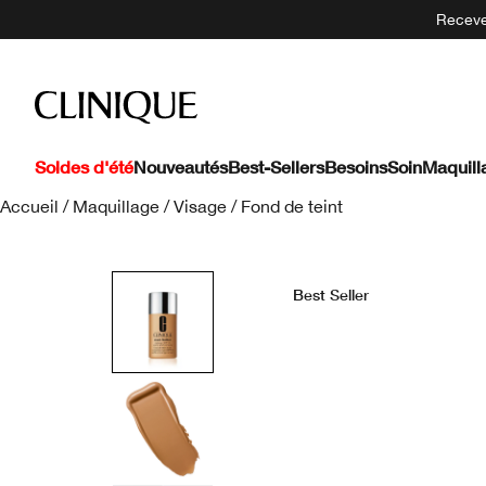
Recevez
Soldes d'été
Nouveautés
Best-Sellers
Besoins
Soin
Maquill
Accueil
/
Maquillage
/
Visage
/
Fond de teint
Best Seller