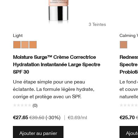
3 Teintes
Light
Calming V
Medium
Light
Light Medium
Calming 
Moisture Surge™ Crème Correctrice
Redness
Hydratation Instantanée Large Spectre
Spectre
SPF 30
Probiot
Une étape simple pour une peau
Le fond 
éclatante. La formule légère hydrate,
et couvr
corrige et protège avec un SPF.
naturell
(0)
€27.65
€25.70
€39.50
(-30%)
|
€0.69
/ml
Ajouter au panier
Ajout