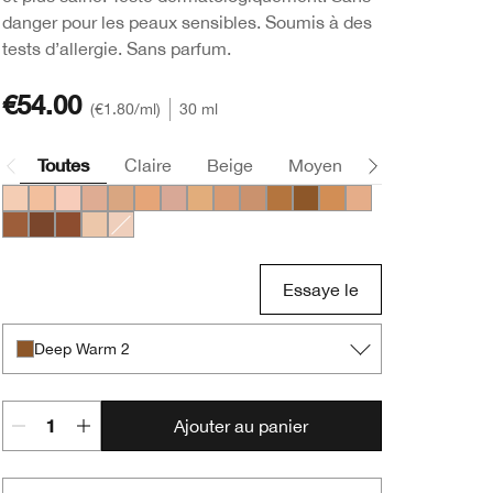
danger pour les peaux sensibles. Soumis à des
tests d’allergie. Sans parfum.
€54.00
€1.80
/ml
30 ml
Toutes
Claire
Beige
Moyen
Foncée
Light Cool 2
Light Cool 3
Light Medium Cool 1
Light Medium Cool 2
Light Medium Cool 3
Light Medium Cool 4
Light Medium Cool 5
Medium Cool 2
Medium Cool 3
Medium Cool 4
Medium Deep Warm 3
Deep Warm 2
Medium Warm 3
Medium Deep War
Medium Deep Warm 4
Deep Cool 1
Medium Deep Cool 4
Light Warm 1
Light Cool 1
Essaye le
Deep Warm 2
Ajouter au panier