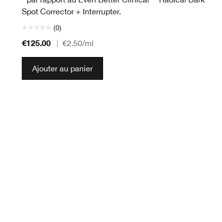
Spot Corrector + Interrupter.
(0)
€125.00
|
€2.50
/ml
Ajouter au panier