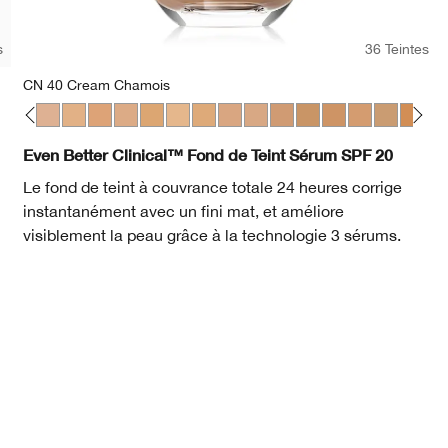
s
36 Teintes
CN 40 Cream Chamois
ir
 Ivory
 30 Biscuit
WN 38 Stone
CN 40 Cream Chamois
WN 46 Golden Neutral
WN 48 Oat
CN 52 Neutral
WN 54 Honey Wheat
WN 56 Cashew
CN 58 Honey
CN 62 Porcelain Beige
CN 70 Vanilla
CN 74 Beige
WN 76 Toasted Whea
CN 78 Nutty
WN 80 Tawnie
CN 90 Sa
WN 94 
WN
Even Better Clinical™ Fond de Teint Sérum SPF 20
Le fond de teint à couvrance totale 24 heures corrige
instantanément avec un fini mat, et améliore
visiblement la peau grâce à la technologie 3 sérums.