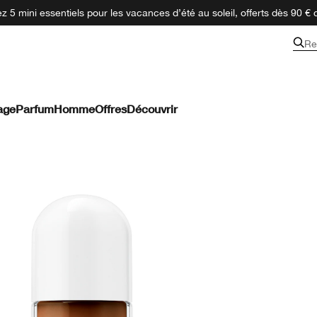
 5 mini essentiels pour les vacances d’été au soleil, offerts dès 90 € 
Re
age
Parfum
Homme
Offres
Découvrir