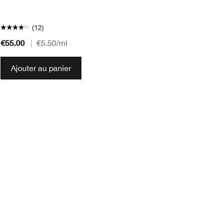
(12)
€55.00
€3
|
€5.50
/ml
Ajouter au panier