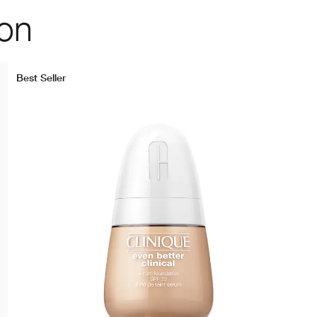
ion
Best Seller