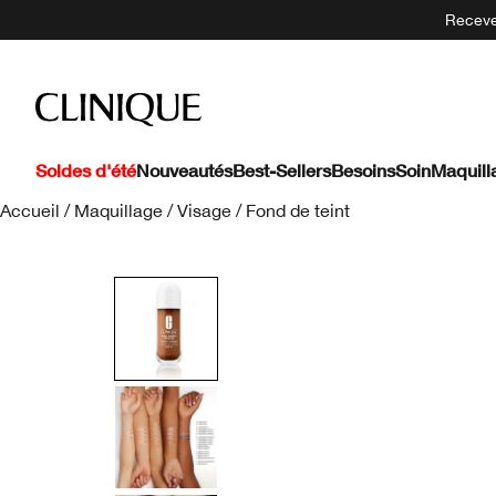
Recevez
Soldes d'été
Nouveautés
Best-Sellers
Besoins
Soin
Maquill
Accueil
/
Maquillage
/
Visage
/
Fond de teint