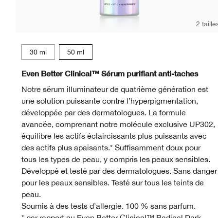
2 taille
30 ml
50 ml
WN 01 Flax
CN 02 Breeze
CN 10 Alabaster
WN 12 Meringue
WN 16 Buff
CN 20 Fa
CN 28
WN
Even Better Clinical™ Sérum purifiant anti-taches
Notre sérum illuminateur de quatrième génération est
une solution puissante contre l’hyperpigmentation,
développée par des dermatologues. La formule
avancée, comprenant notre molécule exclusive UP302,
équilibre les actifs éclaircissants plus puissants avec
des actifs plus apaisants.* Suffisamment doux pour
tous les types de peau, y compris les peaux sensibles.
Développé et testé par des dermatologues. Sans danger
pour les peaux sensibles. Testé sur tous les teints de
peau.
Soumis à des tests d’allergie. 100 % sans parfum.
* par rapport au Even Better Clinical™ Radical Dark