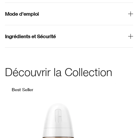
Mode d'emploi
Ingrédients et Sécurité
Découvrir la Collection
Best Seller
WN 54 Honey Wheat
CN 08 Linen
CN 70 Vanilla
WN 56 Cashew
WN 104 Tof
CN 0.75
WN 0