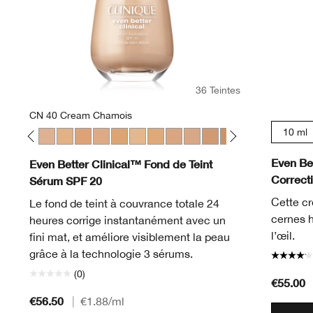
36 Teintes
CN 40 Cream Chamois
10 ml
gue
f
Fair
28 Ivory
WN 30 Biscuit
WN 38 Stone
CN 40 Cream Chamois
WN 46 Golden Neutral
WN 48 Oat
CN 52 Neutral
WN 54 Honey Wheat
WN 56 Cashew
CN 58 Honey
CN 62 Porcelain Beige
CN 70 Vanilla
CN 74 Beige
WN 76 Toasted Wh
CN 78 Nutty
WN 80 Taw
CN 90 
WN 
Even Be
Even Better Clinical™ Fond de Teint
Correct
Sérum SPF 20
Cette cr
Le fond de teint à couvrance totale 24
cernes h
heures corrige instantanément avec un
l’œil.
fini mat, et améliore visiblement la peau
grâce à la technologie 3 sérums.
(0)
€55.00
€56.50
|
€1.88
/ml