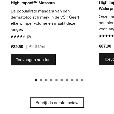
High Im
High Impact™ Mascara
Waterpr
De populairste mascara van een
Onze me
dermatologisch merk in de VS.* Geeft
een nie
elke wimper volume en maakt deze
voor lan
langer.
(2)
€37.00
€32.50
|
€4.64
/ml
Toev
Toevoegen aan tas
Schrijf de eerste review