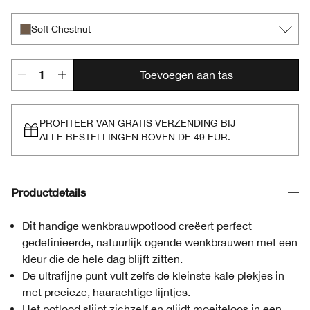
Soft Chestnut
Toevoegen aan tas
PROFITEER VAN GRATIS VERZENDING BIJ
ALLE BESTELLINGEN BOVEN DE 49 EUR.
Productdetails
Dit handige wenkbrauwpotlood creëert perfect
gedefinieerde, natuurlijk ogende wenkbrauwen met een
kleur die de hele dag blijft zitten.
De ultrafijne punt vult zelfs de kleinste kale plekjes in
met precieze, haarachtige lijntjes.
Het potlood slijpt zichzelf en glijdt moeiteloos in een