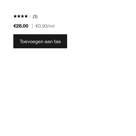
(3)
€28.00
|
€0.93
/ml
Toevoegen aan tas