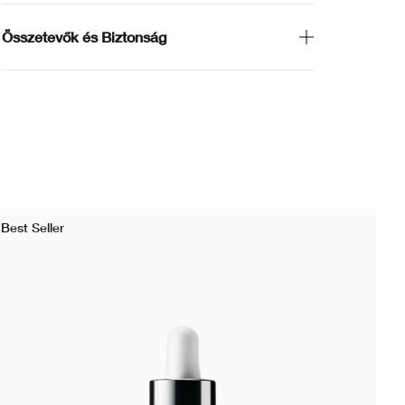
Összetevők és Biztonság
Best Seller
Lim
Ni