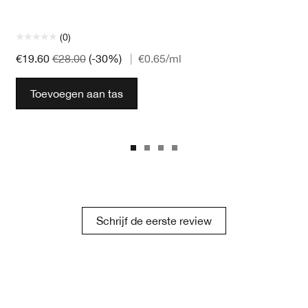
(0)
€19.60
€28.00
(-30%)
|
€0.65
/ml
Toevoegen aan tas
Schrijf de eerste review