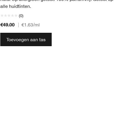
alle huidtinten.
(0)
€49.00
€2
|
€1.63
/ml
Toevoegen aan tas