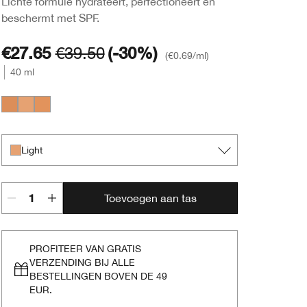
Lichte formule hydrateert, perfectioneert en
beschermt met SPF.
€27.65
€39.50
(-30%)
€0.69
/ml
40 ml
Medium
Light
Light Medium
Light
Toevoegen aan tas
PROFITEER VAN GRATIS
VERZENDING BIJ ALLE
BESTELLINGEN BOVEN DE 49
EUR.