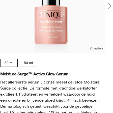
2 maten
30 ml
50 ml
Moisture Surge™ Active Glow Serum
Hy
Het allereerste serum uit onze meest geliefde Moisture
Th
Surge collectie. De formule met krachtige werkstoffen
gl
exfolieert, hydrateert en verheldert waardoor de huid
een directe en blijvende gloed krijgt. Klinisch bewezen.
Dermatologisch getest. Geschikt voor de gevoelige
huid. Op allergieën getest. 100% parfumvrij. Getest op