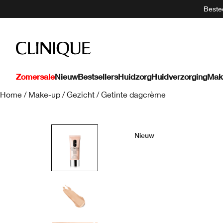
Bestee
Zomersale
Nieuw
Bestsellers
Huidzorg
Huidverzorging
Mak
Home
/
Make-up
/
Gezicht
/
Getinte dagcrème
Nieuw