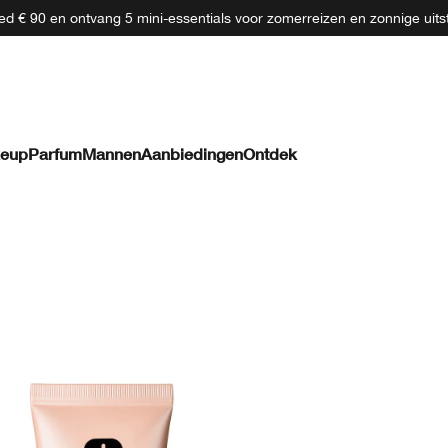
d € 90 en ontvang 5 mini-essentials voor zomerreizen en zonnige uits
eup
Parfum
Mannen
Aanbiedingen
Ontdek