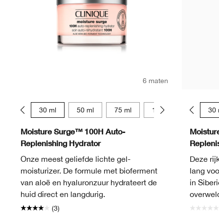
6 maten
15 ml
30 ml
50 ml
75 ml
125 ml
15 ml
15 ml
30 
Moisture Surge™ 100H Auto-
Moistur
Replenishing Hydrator
Repleni
Onze meest geliefde lichte gel-
Deze rij
moisturizer. De formule met bioferment
lang voo
van aloë en hyaluronzuur hydrateert de
in Siber
huid direct en langdurig.
overwel
(3)