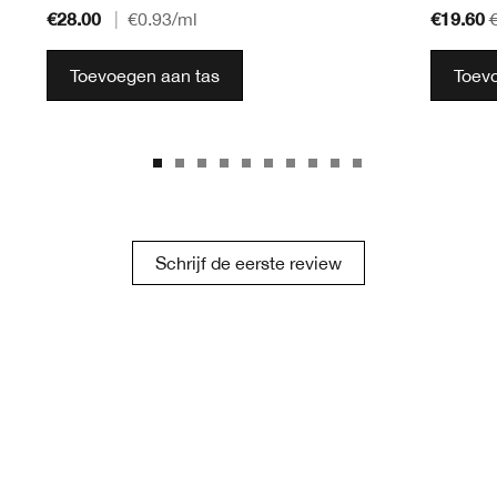
€28.00
€19.60
|
€0.93
/ml
Toevoegen aan tas
Toev
Schrijf de eerste review