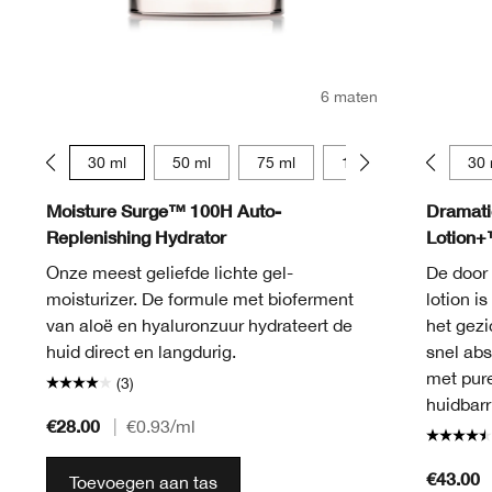
6 maten
15 ml
30 ml
50 ml
75 ml
125 ml
15 ml
15 ml
30 
Moisture Surge™ 100H Auto-
Dramatic
Replenishing Hydrator
Lotion
Onze meest geliefde lichte gel-
De door
moisturizer. De formule met bioferment
lotion i
van aloë en hyaluronzuur hydrateert de
het gezi
huid direct en langdurig.
snel abs
met pure
(3)
huidbarr
€28.00
|
€0.93
/ml
€43.00
Toevoegen aan tas