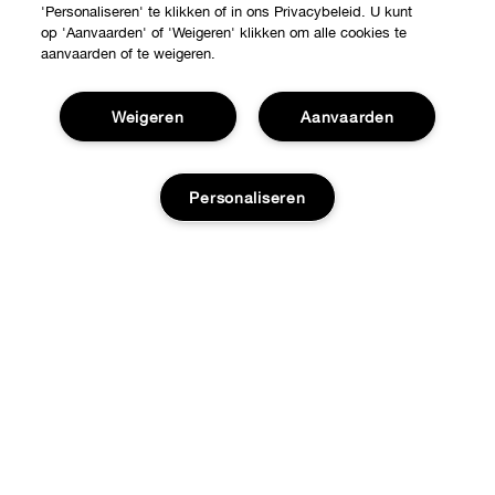
'Personaliseren' te klikken of in ons Privacybeleid. U kunt
op 'Aanvaarden' of 'Weigeren' klikken om alle cookies te
aanvaarden of te weigeren.
Weigeren
Aanvaarden
Personaliseren
Shop
Verkooppunten
Over Clinique
Aanbiedingen
Toevoegen aan tas
Clinique Philosophy
Hulp nodig?
Internationale websites
Klantendienst
Jobs
Privacy en voorwaarden
Contacteer Fabrikant
Privacybeleid
Volg mijn bestelling