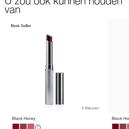
U zou ook kunnen houden
van
Best Seller
4 Kleuren
Black Honey
Black Ho