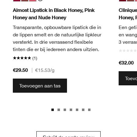
Black Honey
Nude Honey
Pink Honey
Black H
Nud
P
Almost Lipstick in Black Honey, Pink
Cliniqu
Honey and Nude Honey
Honey, 
Transparante, opbouwbare lipstick die in
Een geti
de lippen smelt en de natuurlijke lipkleur
en wange
versterkt. In drie verrassend flexibele
3 verras
tinten die er bij iedereen anders uitzien.
(1)
€32.00
€29.50
|
€15.53
/g
Toev
Toevoegen aan tas