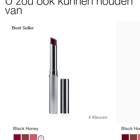
U zou ook kunnen houden
van
Best Seller
4 Kleuren
Black Honey
Black Ho