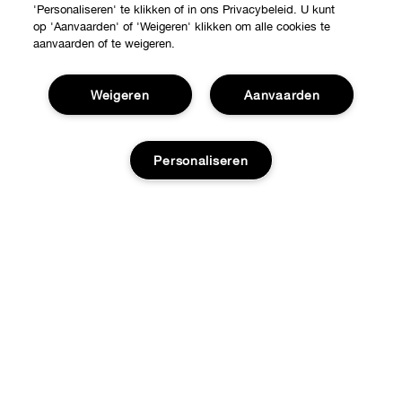
'Personaliseren' te klikken of in ons Privacybeleid. U kunt
op 'Aanvaarden' of 'Weigeren' klikken om alle cookies te
aanvaarden of te weigeren.
Weigeren
Aanvaarden
Personaliseren
Shop
Verkooppunten
Over Clinique
Aanbiedingen
Toevoegen aan tas
Clinique Philosophy
Hulp nodig?
Internationale websites
Klantendienst
Jobs
Privacy en voorwaarden
Contacteer Fabrikant
Privacybeleid
Volg mijn bestelling