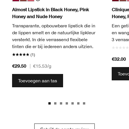
Black Honey
Nude Honey
Pink Honey
Black H
Nud
P
Almost Lipstick in Black Honey, Pink
Cliniqu
Honey and Nude Honey
Honey, 
Transparante, opbouwbare lipstick die in
Een geti
de lippen smelt en de natuurlijke lipkleur
en wange
versterkt. In drie verrassend flexibele
3 verras
tinten die er bij iedereen anders uitzien.
(1)
€32.00
€29.50
|
€15.53
/g
Toev
Toevoegen aan tas