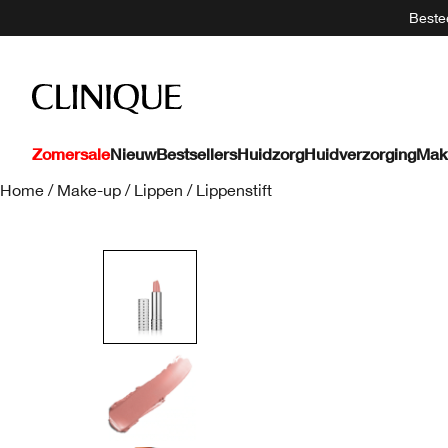
Bestee
Zomersale
Nieuw
Bestsellers
Huidzorg
Huidverzorging
Mak
Home
/
Make-up
/
Lippen
/
Lippenstift