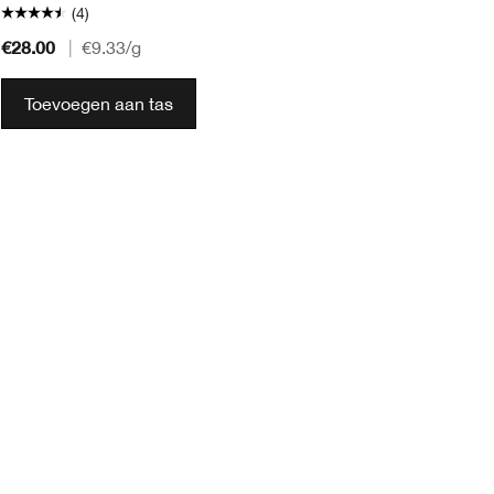
(4)
€28.00
€2
|
€9.33
/g
Toevoegen aan tas