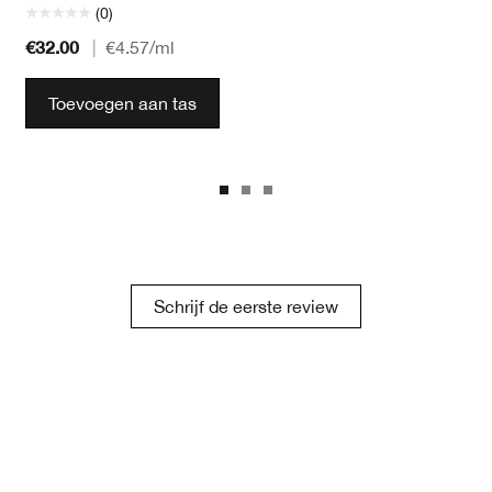
(0)
€32.00
|
€4.57
/ml
Toevoegen aan tas
Schrijf de eerste review