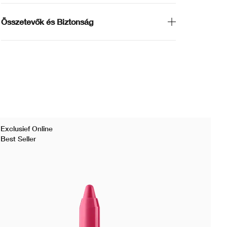
Összetevők és Biztonság
Exclusief Online
Bes
Best Seller