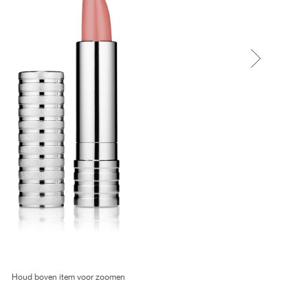
Houd boven item voor zoomen