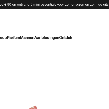
d € 90 en ontvang 5 mini-essentials voor zomerreizen en zonnige uits
eup
Parfum
Mannen
Aanbiedingen
Ontdek