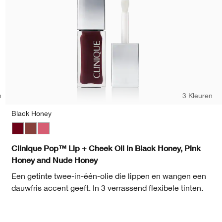
n
3 Kleuren
Black Honey
Black Honey
Nude Honey
Pink Honey
Bar
Clinique Pop™ Lip + Cheek Oil in Black Honey, Pink
Honey and Nude Honey
Een getinte twee-in-één-olie die lippen en wangen een
dauwfris accent geeft. In 3 verrassend flexibele tinten.