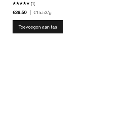
(1)
€29.50
|
€15.53
/g
Toevoegen aan tas