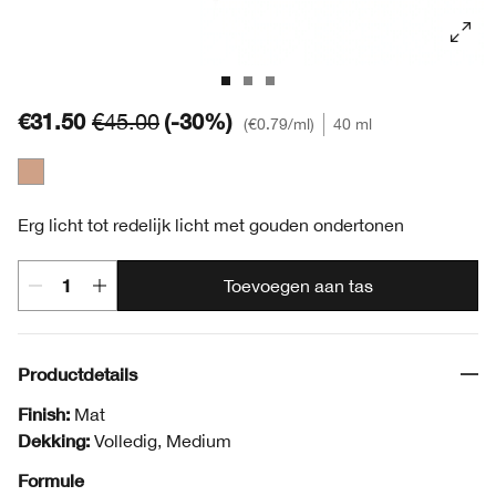
€31.50
(-30%)
€45.00
€0.79
/ml
40 ml
Kleur 02
Erg licht tot redelijk licht met gouden ondertonen
Toevoegen aan tas
Productdetails
Finish:
Mat
Dekking:
Volledig, Medium
Formule