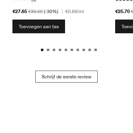
€27.65
€25.70
€39.50
(-30%)
|
€0.69
/ml
Toevoegen aan tas
Toev
Schrijf de eerste review