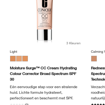
3 Kleuren
Light
Calming V
Medium
Light
Light Medium
Calming 
Moisture Surge™ CC Cream Hydrating
Redness
Colour Corrector Broad Spectrum SPF
Spectru
30
Technol
Eén eenvoudige stap voor een stralende
Verzacht
huid. Lichte formule hydrateert,
roodhei
perfectioneert en beschermt met SPF.
natuurli
(0)