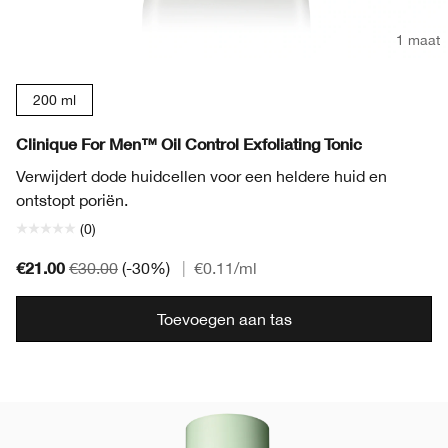
1 maat
200 ml
Clinique For Men™ Oil Control Exfoliating Tonic
Verwijdert dode huidcellen voor een heldere huid en
ontstopt poriën.
(0)
€21.00
€30.00
(-30%)
|
€0.11
/ml
Toevoegen aan tas