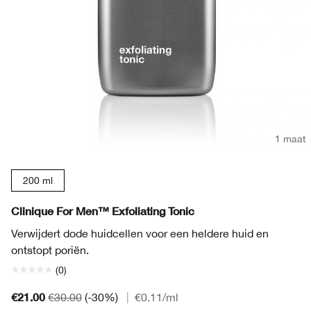
1 maat
200 ml
Clinique For Men™ Exfoliating Tonic
Verwijdert dode huidcellen voor een heldere huid en
ontstopt poriën.
(0)
€21.00
€30.00
(-30%)
|
€0.11
/ml