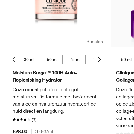
6 maten
15 ml
30 ml
50 ml
75 ml
125 ml
15 ml
50 ml
Moisture Surge™ 100H Auto-
Cliniqu
Replenishing Hydrator
Collag
Onze meest geliefde lichte gel-
Deze fl
moisturizer. De formule met bioferment
collagee
van aloë en hyaluronzuur hydrateert de
op de zi
huid direct en langdurig.
collagee
voller ui
(3)
veerkrac
€28.00
|
€0.93
/ml