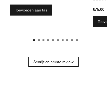
€75.00
Toevoegen aan tas
Toev
Schrijf de eerste review