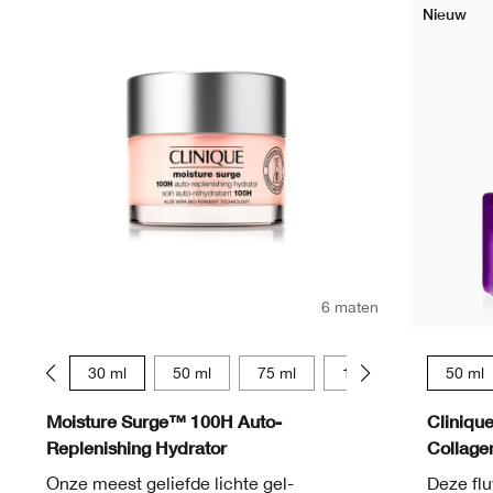
Nieuw
6 maten
15 ml
30 ml
50 ml
75 ml
125 ml
15 ml
50 ml
Moisture Surge™ 100H Auto-
Cliniqu
Replenishing Hydrator
Collag
Onze meest geliefde lichte gel-
Deze fl