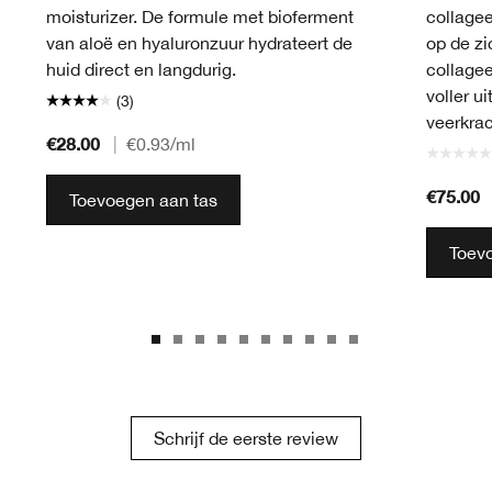
moisturizer. De formule met bioferment
collagee
van aloë en hyaluronzuur hydrateert de
op de zi
huid direct en langdurig.
collagee
voller ui
(3)
veerkrac
€28.00
|
€0.93
/ml
€75.00
Toevoegen aan tas
Toev
Schrijf de eerste review