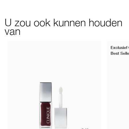
U zou ook kunnen houden
van
Exclusief 
Best Selle
Bare Pop
Beige Pop
Blackberry Pop
Blush Pop
Bold Po
Capp
C