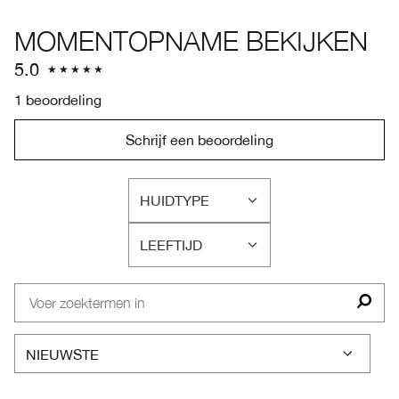
MOMENTOPNAME BEKIJKEN
5.0
1 beoordeling
Schrijf een beoordeling
HUIDTYPE
FILTER
BEOORDELINGEN
LEEFTIJD
OP
FILTER
HUIDTYPE
BEOORDELINGEN
OP
LEEFTIJD