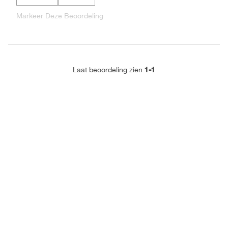
Markeer Deze Beoordeling
1-1
Laat beoordeling zien