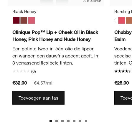
3 Kleuren
Black Honey
Bursting
Black Honey
Nude Honey
Pink Honey
Bursti
Lot
Clinique Pop™ Lip + Cheek Oil in Black
Chubby 
Honey, Pink Honey and Nude Honey
Balm
Een getinte twee-in-één-olie die lippen
Voedende
en wangen een dauwfris accent geeft. In
speelse
3 verrassend flexibele tinten.
tinten. 
(0)
€32.00
€28.00
|
€4.57
/ml
Toevoegen aan tas
Toev