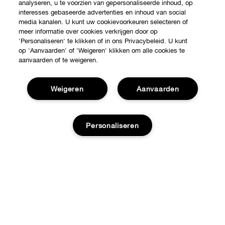
analyseren, u te voorzien van gepersonaliseerde inhoud, op
interesses gebaseerde advertenties en inhoud van social
media kanalen. U kunt uw cookievoorkeuren selecteren of
meer informatie over cookies verkrijgen door op
'Personaliseren' te klikken of in ons Privacybeleid. U kunt
op 'Aanvaarden' of 'Weigeren' klikken om alle cookies te
aanvaarden of te weigeren.
Weigeren
Aanvaarden
Shop
Verkooppunten
Personaliseren
Over Clinique
Aanbiedingen
Clinique Philosophy
Hulp nodig?
Internationale websites
Klantendienst
Jobs
Privacy en voorwaarden
Contacteer Fabrikant
Privacybeleid