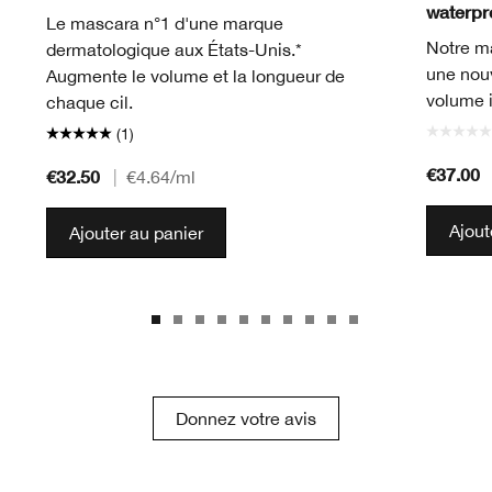
waterpro
Le mascara n°1 d'une marque
Notre m
dermatologique aux États-Unis.*
une nouv
Augmente le volume et la longueur de
volume i
chaque cil.
(1)
€37.00
€32.50
|
€4.64
/ml
Ajout
Ajouter au panier
Donnez votre avis