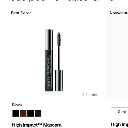
Best Seller
Nouveaut
4 Teintes
Black
10 ml
Black
Black Honey
Black
Black/Brown
High Im
High Impact™ Mascara