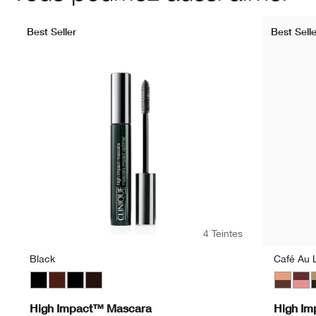
Best Seller
Best Selle
4 Teintes
Black
Café Au L
Black
Black Honey
Black
Black/Brown
Café Au 
Blac
C
High Impact™ Mascara
High Im