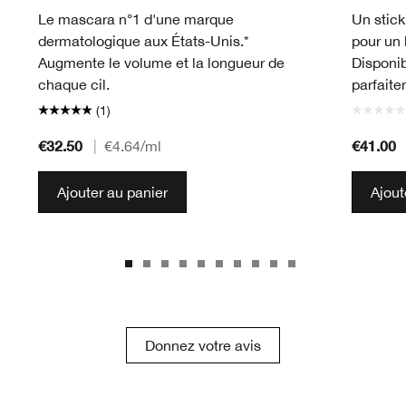
Le mascara n°1 d'une marque
Un stick
dermatologique aux États-Unis.*
pour un 
Augmente le volume et la longueur de
Disponib
chaque cil.
parfaite
(1)
€32.50
€41.00
|
€4.64
/ml
Ajouter au panier
Ajout
Donnez votre avis