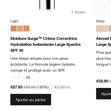
3 Teintes
Light
Deep
Medium
Light
Light Medium
Fair
Neutr
L
Moisture Surge™ Crème Correctrice
Almost 
Hydratation Instantanée Large Spectre
Large S
SPF 30
Plus que
Une étape simple pour une peau
plus heu
éclatante. La formule légère hydrate,
longue t
corrige et protège avec un SPF.
(0)
€32.90
€27.65
€39.50
(-30%)
|
€0.69
/ml
Ajout
Ajouter au panier