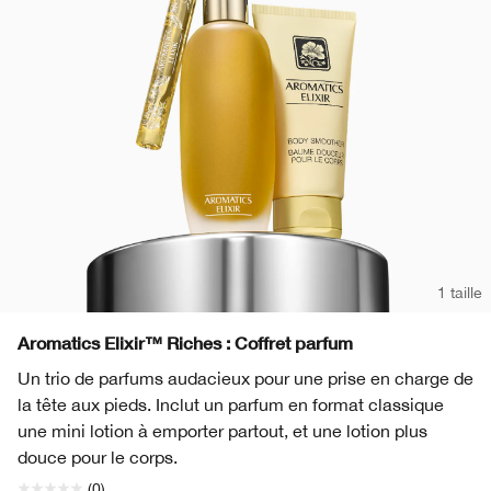
Rougeurs
Soins des lèvres
Acné
Peau grasse
Alpha Hydroxy Acides (AHA)
Moisture Surge™
Bronzant et highlighter
Crayon à lèvres
Eyeliner
Black Honey
Peau Sensible
Démaquillant
Protection Solaire
Acné
Rétinol
Smart Clinical Repair
Fard à paupières
Even Better
Masques pour le visage
Rougeurs
Rétinoïde
Even Better
Sourcils et crayon
Take The Day Off
Soin des mains & corps​
Peau Sensible
Vitamine C
Dramatically Different™
Chubby Stick™
Peptides
Take The Day Off
1 taille
Pro Vitamine D
All About Clean
Aromatics Elixir™ Riches : Coffret parfum
Ferment Lactobacillus
Un trio de parfums audacieux pour une prise en charge de
la tête aux pieds. Inclut un parfum en format classique
une mini lotion à emporter partout, et une lotion plus
douce pour le corps.
(0)