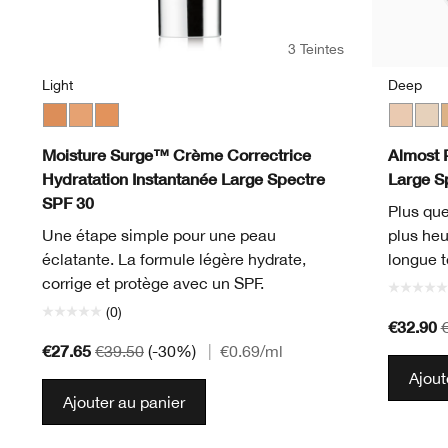
3 Teintes
Light
Deep
Medium
Light
Light Medium
Fair
Neutr
L
Moisture Surge™ Crème Correctrice
Almost 
Hydratation Instantanée Large Spectre
Large S
SPF 30
Plus que
Une étape simple pour une peau
plus heu
éclatante. La formule légère hydrate,
longue t
corrige et protège avec un SPF.
(0)
€32.90
€27.65
€39.50
(-30%)
|
€0.69
/ml
Ajout
Ajouter au panier