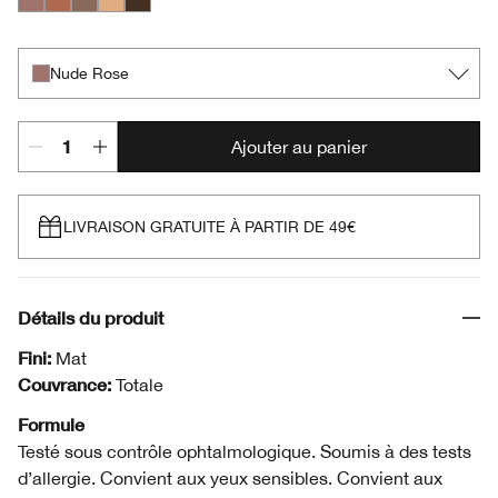
Nude Rose
Sunset Glow
Foxier
Daybreak
French Roast
Nude Rose
Ajouter au panier
LIVRAISON GRATUITE À PARTIR DE 49€
Détails du produit
Fini:
Mat
Couvrance:
Totale
Formule
Testé sous contrôle ophtalmologique. Soumis à des tests
d’allergie. Convient aux yeux sensibles. Convient aux