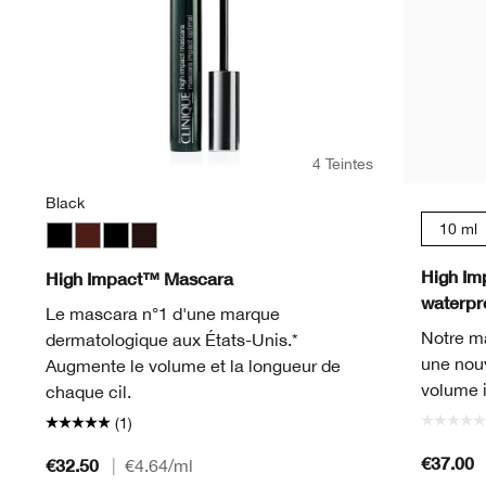
4 Teintes
Black
10 ml
Black
Black Honey
Black
Black/Brown
High Im
High Impact™ Mascara
waterpro
Le mascara n°1 d'une marque
Notre m
dermatologique aux États-Unis.*
une nouv
Augmente le volume et la longueur de
volume i
chaque cil.
(1)
€37.00
€32.50
|
€4.64
/ml