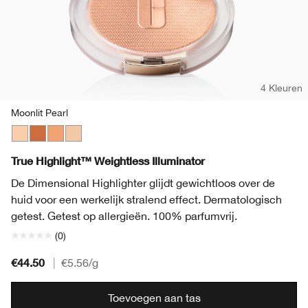
4 Kleuren
Moonlit Pearl
Moonlit Pearl
Sunlit Copper
Daylit Bronze
Starlit Glow
True Highlight™ Weightless Illuminator
De Dimensional Highlighter glijdt gewichtloos over de
huid voor een werkelijk stralend effect. Dermatologisch
getest. Getest op allergieën. 100% parfumvrij.
(0)
€44.50
|
€5.56
/g
Toevoegen aan tas