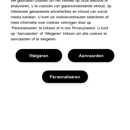
We gebruiken cookies om het verkeer op onze website te
analyseren, u te voorzien van gepersonaliseerde inhoud, op
interesses gebaseerde advertenties en inhoud van social
media kanalen. U kunt uw cookievoorkeuren selecteren of
meer informatie over cookies verkrijgen door op
'Personaliseren' te klikken of in ons Privacybeleid. U kunt
op 'Aanvaarden' of 'Weigeren' klikken om alle cookies te
aanvaarden of te weigeren.
Weigeren
Aanvaarden
Shop
Personaliseren
Verkooppunten
Over Clinique
Aanbiedingen
Clinique Philosophy
Hulp nodig?
Internationale websites
Klantendienst
Jobs
Privacy en voorwaarden
Contacteer Fabrikant