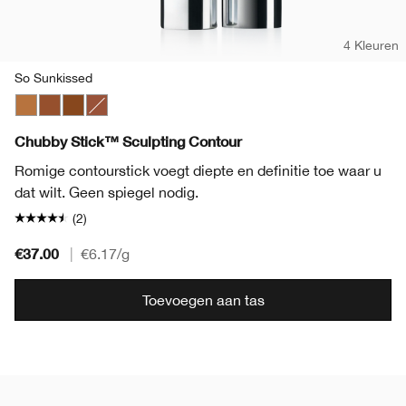
4 Kleuren
So Sunkissed
So Sunkissed
Curvy Contour
Really Rich
Curvy Contour
Chubby Stick™ Sculpting Contour
Romige contourstick voegt diepte en definitie toe waar u
dat wilt. Geen spiegel nodig.
(2)
€37.00
|
€6.17
/g
Toevoegen aan tas