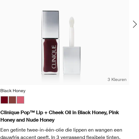
3 Kleuren
Black Honey
Be
Black Honey
Nude Honey
Pink Honey
Be
Clinique Pop™ Lip + Cheek Oil in Black Honey, Pink
Al
Honey and Nude Honey
Ee
Een getinte twee-in-één-olie die lippen en wangen een
kl
dauwfris accent geeft. In 3 verrassend flexibele tinten.
pe