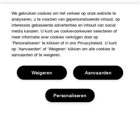
We gebruiken cookies om het verkeer op onze website te
analyseren, u te voorzien van gepersonaliseerde inhoud, op
interesses gebaseerde advertenties en inhoud van social
media kanalen. U kunt uw cookievoorkeuren selecteren of
meer informatie over cookies verkrijgen door op
'Personaliseren' te klikken of in ons Privacybeleid. U kunt
op 'Aanvaarden' of 'Weigeren' klikken om alle cookies te
aanvaarden of te weigeren.
Weigeren
Aanvaarden
Shop
Verkooppunten
Personaliseren
Over Clinique
Aanbiedingen
Clinique Philosophy
Hulp nodig?
Internationale websites
Klantendienst
Jobs
Privacy en voorwaarden