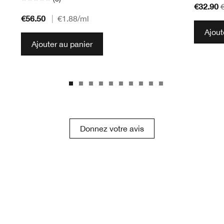
€32.90
€56.50
|
€1.88
/ml
Ajout
Ajouter au panier
Donnez votre avis