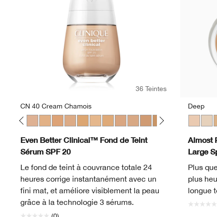
36 Teintes
CN 40 Cream Chamois
Deep
gue
f
Fair
28 Ivory
WN 30 Biscuit
WN 38 Stone
CN 40 Cream Chamois
WN 46 Golden Neutral
WN 48 Oat
CN 52 Neutral
WN 54 Honey Wheat
WN 56 Cashew
CN 58 Honey
CN 62 Porcelain Beige
CN 70 Vanilla
CN 74 Beige
WN 76 Toasted Wh
CN 78 Nutty
WN 80 Taw
Fair
CN 90 
Neutr
WN 
L
Even Better Clinical™ Fond de Teint
Almost 
Sérum SPF 20
Large S
Le fond de teint à couvrance totale 24
Plus que
heures corrige instantanément avec un
plus heu
fini mat, et améliore visiblement la peau
longue t
grâce à la technologie 3 sérums.
(0)