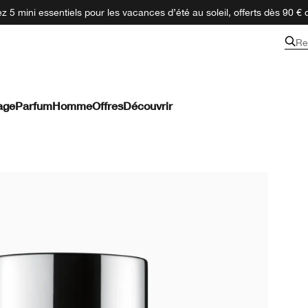
 5 mini essentiels pour les vacances d’été au soleil, offerts dès 90 € 
Re
age
Parfum
Homme
Offres
Découvrir