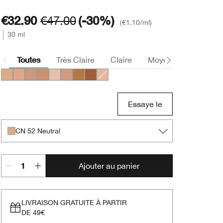
€32.90
€47.00
(-30%)
€1.10
/ml
30 ml
Toutes
Très Claire
Claire
Moyen
Foncée
CN 52 Neutral
CN 58 Honey
CN 74 Beige
CN 90 Sand
CN 10 Alabaster
CN 70 Vanilla
WN 112 Ginger
WN 118 Amber
CN 28 Ivory
Essaye le
CN 52 Neutral
Ajouter au panier
LIVRAISON GRATUITE À PARTIR
DE 49€