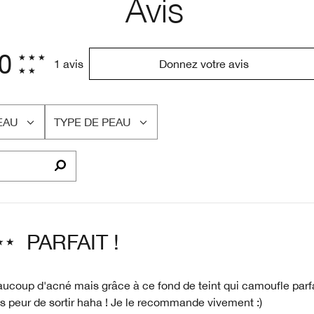
Avis
.0
1 avis
Donnez votre avis
EAU
TYPE DE PEAU
FRANÇAIS
PARFAIT !
aucoup d'acné mais grâce à ce fond de teint qui camoufle parf
us peur de sortir haha ! Je le recommande vivement :)