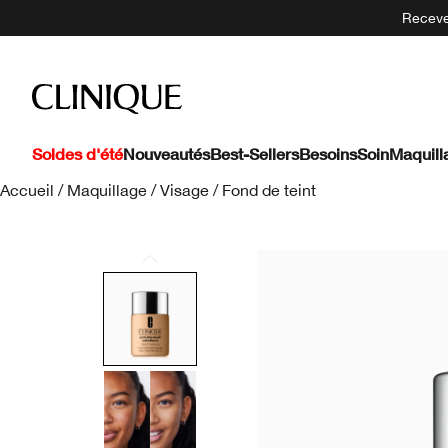
Recevez
Soldes d'été
Nouveautés
Best-Sellers
Besoins
Soin
Maquill
Accueil
/
Maquillage
/
Visage
/
Fond de teint