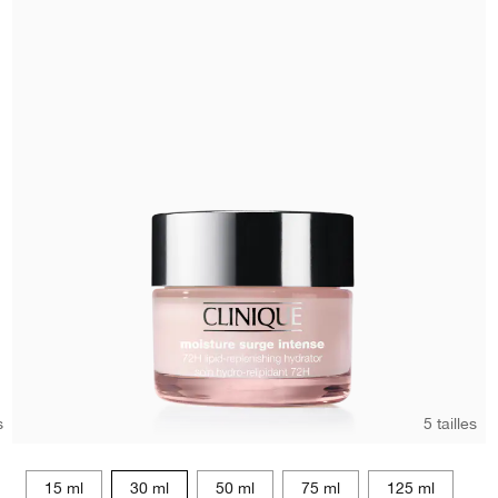
s
5 tailles
15 ml
15 ml
30 ml
50 ml
75 ml
125 ml