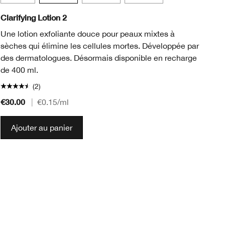
Clarifying Lotion 2
Ta
Une lotion exfoliante douce pour peaux mixtes à
Le
sèches qui élimine les cellules mortes. Développée par
dé
des dermatologues. Désormais disponible en recharge
ma
de 400 ml.
(2)
€30.00
€2
|
€0.15
/ml
Ajouter au panier