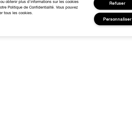
ou obtenir plus d'informations sur les cookies
Refuser
tre Politique de Confidentialité. Vous pouvez
er tous les cookies.
Personnaliser
BESOIN D'AIDE?
À propos
otre philosophie
Service Client
utre Pays
Contacter le Fabricant
arrières
Suivre ma commande
Retours et échanges
Expédition
FAQ