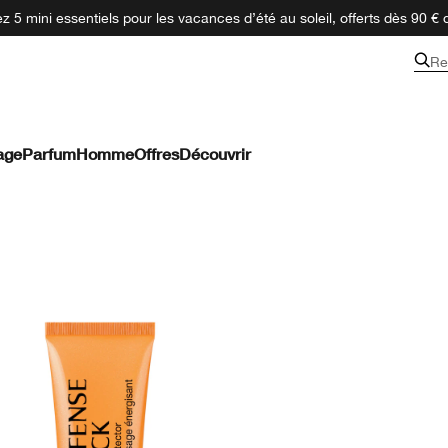
 5 mini essentiels pour les vacances d’été au soleil, offerts dès 90 € 
Re
age
Parfum
Homme
Offres
Découvrir