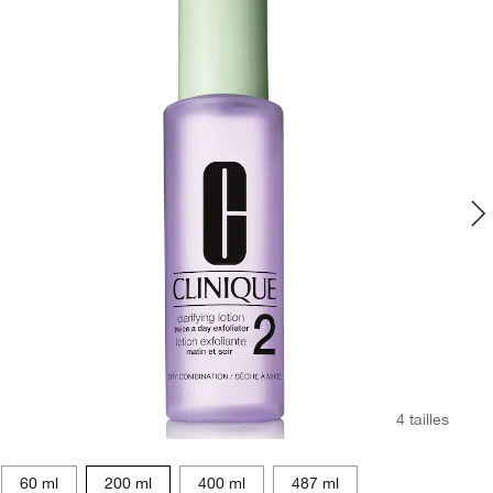
4 tailles
60 ml
200 ml
400 ml
487 ml