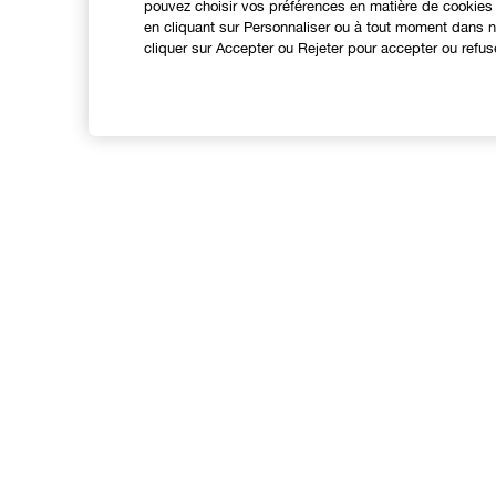
pouvez choisir vos préférences en matière de cookies 
en cliquant sur Personnaliser ou à tout moment dans no
cliquer sur Accepter ou Rejeter pour accepter ou refus
Expérience en ligne
Points de Vente
N
Offres Spéciales
A
C