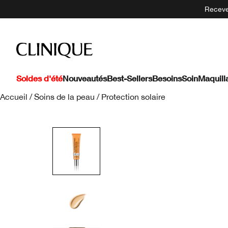
Recevez
Soldes d'été
Nouveautés
Best-Sellers
Besoins
Soin
Maquill
Accueil
/
Soins de la peau
/
Protection solaire