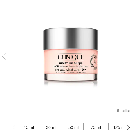
6 taille
15 ml
30 ml
50 ml
75 ml
125 ml