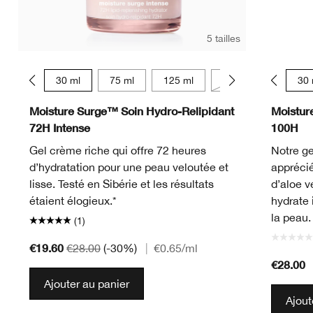
5 tailles
15 ml
30 ml
75 ml
125 ml
50 ml
15 ml
30 
Moisture Surge™ Soin Hydro-Relipidant
Moistur
72H Intense
100H
Gel crème riche qui offre 72 heures
Notre ge
d’hydratation pour une peau veloutée et
apprécié
lisse. Testé en Sibérie et les résultats
d’aloe v
étaient élogieux.*
hydrate
la peau.
(1)
€19.60
€28.00
(-30%)
|
€0.65
/ml
€28.00
Ajouter au panier
Ajout