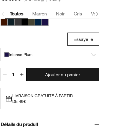
Toutes
Marron
Noir
Gris
Vert
Bleu
Chocolate
Intense Black
Intense Charcoal
Intense Ebony
Intense Ivy
Intense Midnight
Intense Plum
Essaye le
Intense Plum
Ajouter au panier
LIVRAISON GRATUITE À PARTIR
DE 49€
Détails du produit