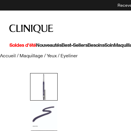
Recevez
Soldes d'été
Nouveautés
Best-Sellers
Besoins
Soin
Maquill
Accueil
/
Maquillage
/
Yeux
/
Eyeliner