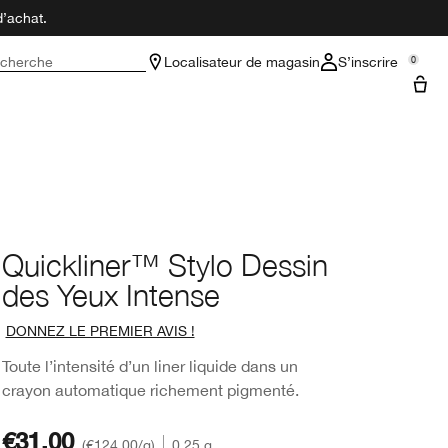
d’achat.
cherche
Localisateur de magasin
S’inscrire
0
Quickliner™ Stylo Dessin
des Yeux Intense
DONNEZ LE PREMIER AVIS !
Toute l’intensité d’un liner liquide dans un
crayon automatique richement pigmenté.
€31.00
€124.00
/g
0.25 g