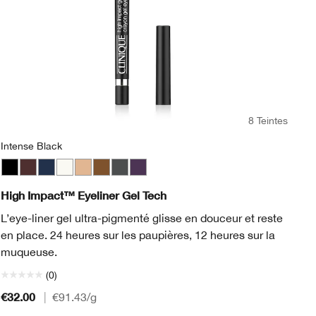
8 Teintes
Intense Black
Intense Black
Black Honey
Deep Denim
Bright White
Beaming Beige
Bronze Glow
Polished Pewter
Sparkling Amethyst
Al
High Impact™ Eyeliner Gel Tech
Un
L’eye-liner gel ultra-pigmenté glisse en douceur et reste
co
en place. 24 heures sur les paupières, 12 heures sur la
de
muqueuse.
(0)
€32.00
€4
|
€91.43
/g