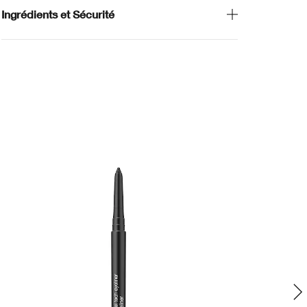
Ingrédients et Sécurité
Édi
No