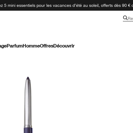
 5 mini essentiels pour les vacances d’été au soleil, offerts dès 90 € 
Re
age
Parfum
Homme
Offres
Découvrir