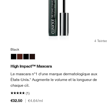
4 Teinte
Black
Black
Black Honey
Black
Black/Brown
High Impact™ Mascara
Le mascara n°1 d'une marque dermatologique aux
États-Unis.* Augmente le volume et la longueur de
chaque cil.
(1)
€32.50
|
€4.64
/ml