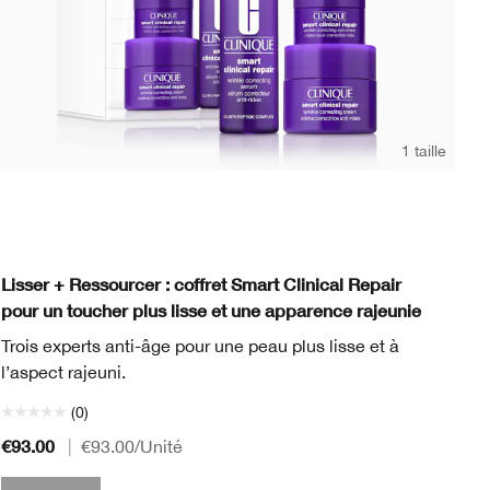
1 taille
Al
Lisser + Ressourcer : coffret Smart Clinical Repair
pe
pour un toucher plus lisse et une apparence rajeunie
Dé
Trois experts anti-âge pour une peau plus lisse et à
ne
l’aspect rajeuni.
di
(0)
€93.00
€2
|
€93.00
/Unité