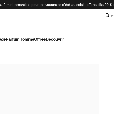
 5 mini essentiels pour les vacances d’été au soleil, offerts dès 90 € 
Re
age
Parfum
Homme
Offres
Découvrir