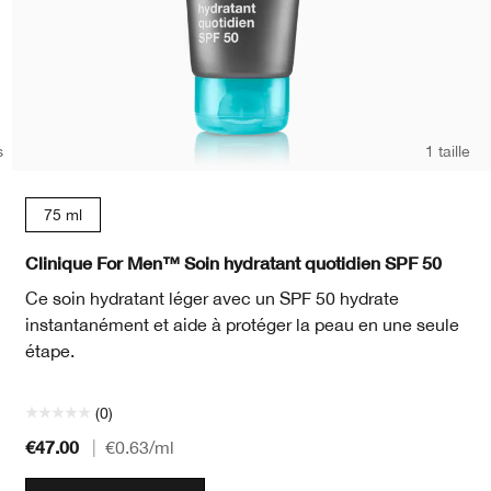
s
1 taille
15 ml
75 ml
Clinique For Men™ Soin hydratant quotidien SPF 50
Ce soin hydratant léger avec un SPF 50 hydrate
instantanément et aide à protéger la peau en une seule
étape.
(0)
€47.00
|
€0.63
/ml