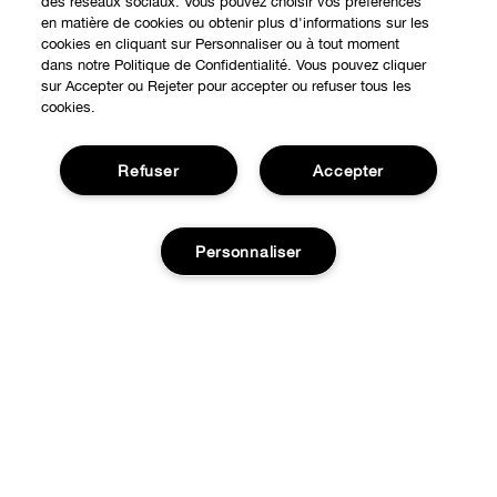
des réseaux sociaux. Vous pouvez choisir vos préférences
en matière de cookies ou obtenir plus d'informations sur les
cookies en cliquant sur Personnaliser ou à tout moment
dans notre Politique de Confidentialité. Vous pouvez cliquer
sur Accepter ou Rejeter pour accepter ou refuser tous les
cookies.
Refuser
Accepter
Personnaliser
Expérience en ligne
Points de Vente
BESOIN D'AIDE?
Offres Spéciales
Épuisé
Notre philosophie
À propos
Autre Pays
Service Client
Carrières
CONFIDENTIALITÉ ET CONDITIONS GÉNÉRALES
Contacter le Fabricant