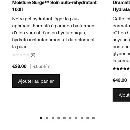
Moisture Surge™ Soin auto-réhydratant
Dramati
100H
Hydrat
Notre gel hydratant léger le plus
Cette lo
apprécié. Formulé à partir de bioferment
dermato
d’aloe vera et d’acide hyaluronique, il
n°1 de C
hydrate instantanément et durablement
soyeuse 
la peau.
contenan
glycérin
(0)
la barri
€28.00
|
€0.93
/ml
€43.00
Ajouter au panier
Ajout