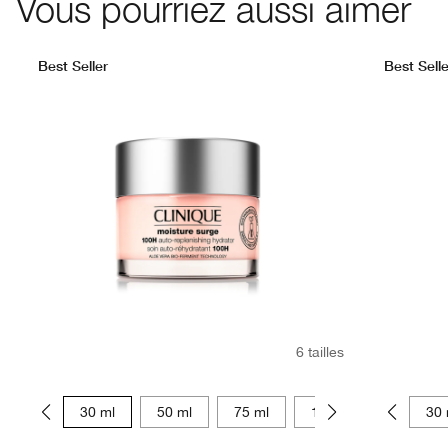
Vous pourriez aussi aimer
Best Seller
Best Selle
6 tailles
15 ml
30 ml
50 ml
75 ml
125 ml
15 ml
15 ml
30 