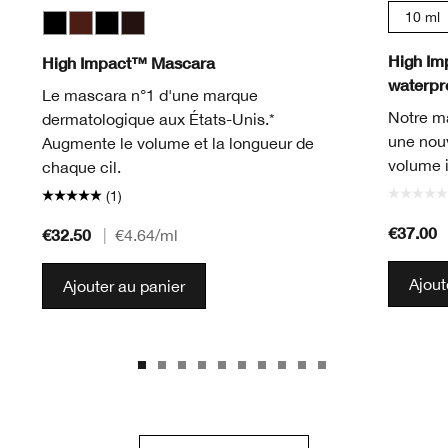
10 ml
Black
Black Honey
Black
Black/Brown
High Im
High Impact™ Mascara
waterpro
Le mascara n°1 d'une marque
Notre m
dermatologique aux États-Unis.*
une nouv
Augmente le volume et la longueur de
volume i
chaque cil.
(1)
€37.00
€32.50
|
€4.64
/ml
Ajout
Ajouter au panier