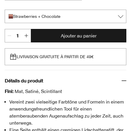
Café Au Lait
Black Honey + Pink Honey
Champagne + Caviar
Day + Night
Double Latte
Mixed Greens
Rosé + Truffles
Royal Couple
Rum + Cola
Strawberries + Chocolate
Flame + Ember
Strawberries + Chocolate
Ajouter au panier
LIVRAISON GRATUITE À PARTIR DE 49€
Détails du produit
Fini:
Mat, Satiné, Scintillant
Vereint zwei vielseitige Farbtöne und Formeln in einem
anwendungsfreundlichen Tool für einen
atemberaubenden Augenaufschlag zu jeder Zeit, auch
unterwegs.
Eine Seite enthält einen cremigen Lidschattenstift, der