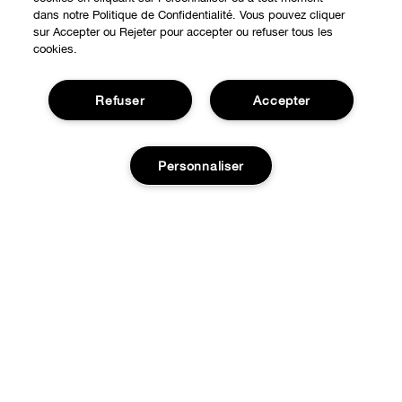
dans notre Politique de Confidentialité. Vous pouvez cliquer
sur Accepter ou Rejeter pour accepter ou refuser tous les
cookies.
Refuser
Accepter
Personnaliser
Expérience en ligne
Points de Vente
BESOIN D'AIDE?
Offres Spéciales
Ajouter au panier
Notre philosophie
À propos
Autre Pays
Service Client
Carrières
CONFIDENTIALITÉ ET CONDITIONS GÉNÉRALES
Contacter le Fabricant
Politique de confidentialité
Suivre ma commande