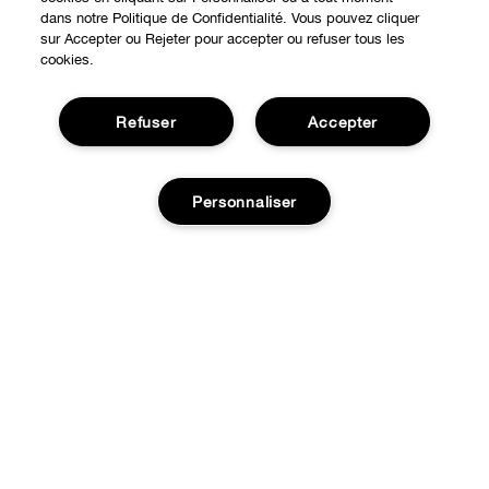
dans notre Politique de Confidentialité. Vous pouvez cliquer
sur Accepter ou Rejeter pour accepter ou refuser tous les
cookies.
Refuser
Accepter
Personnaliser
Expérience en ligne
Points de Vente
BESOIN D'AIDE?
Offres Spéciales
Ajouter au panier
Notre philosophie
À propos
Autre Pays
Service Client
Carrières
CONFIDENTIALITÉ ET CONDITIONS GÉNÉRALES
Contacter le Fabricant
Politique de confidentialité
Suivre ma commande