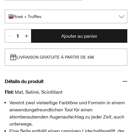
Café Au Lait
Black Honey + Pink Honey
Champagne + Caviar
Day + Night
Double Latte
Mixed Greens
Rosé + Truffles
Royal Couple
Rum + Cola
Strawberries + Chocolate
Flame + Ember
Rosé + Truffles
Ajouter au panier
LIVRAISON GRATUITE À PARTIR DE 49€
Détails du produit
Fini:
Mat, Satiné, Scintillant
Vereint zwei vielseitige Farbtöne und Formeln in einem
anwendungsfreundlichen Tool für einen
atemberaubenden Augenaufschlag zu jeder Zeit, auch
unterwegs.
Eine Seite enthält einen cremigen Lidschattenstift, der