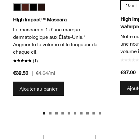
10 ml
Black
Black Honey
Black
Black/Brown
High Im
High Impact™ Mascara
waterpro
Le mascara n°1 d'une marque
Notre m
dermatologique aux États-Unis.*
une nouv
Augmente le volume et la longueur de
volume i
chaque cil.
(1)
€37.00
€32.50
|
€4.64
/ml
Ajout
Ajouter au panier