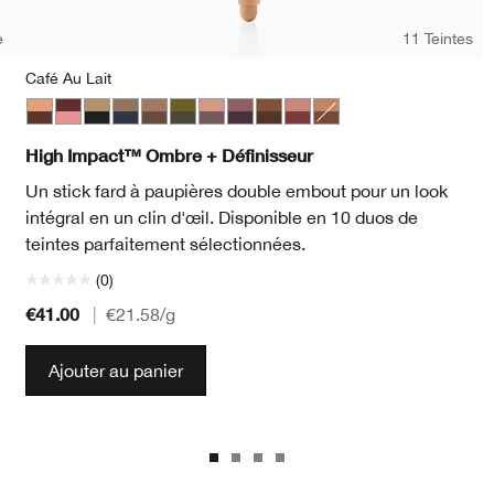
e
11 Teintes
Café Au Lait
Café Au Lait
Black Honey + Pink Honey
Champagne + Caviar
Day + Night
Double Latte
Mixed Greens
Rosé + Truffles
Royal Couple
Rum + Cola
Strawberries + Chocolate
Flame + Ember
High Impact™ Ombre + Définisseur
Un stick fard à paupières double embout pour un look
intégral en un clin d'œil. Disponible en 10 duos de
teintes parfaitement sélectionnées.
(0)
€41.00
|
€21.58
/g
Ajouter au panier