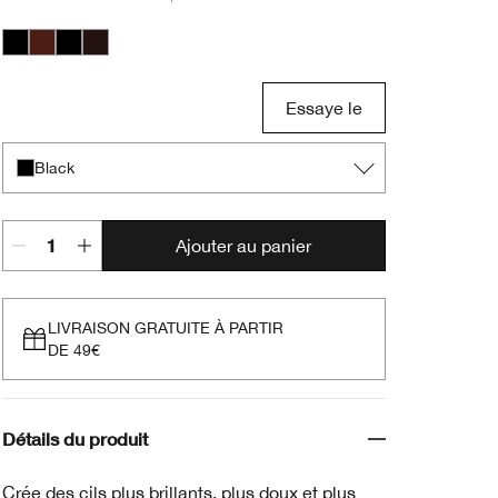
Black
Black Honey
Black
Black/Brown
Essaye le
Black
Ajouter au panier
LIVRAISON GRATUITE À PARTIR
DE 49€
Détails du produit
Crée des cils plus brillants, plus doux et plus