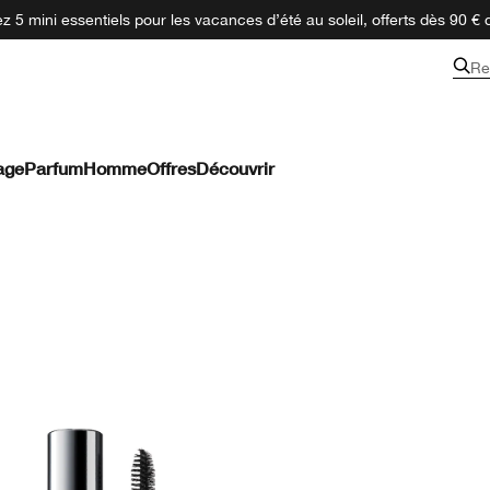
 5 mini essentiels pour les vacances d’été au soleil, offerts dès 90 € 
Re
age
Parfum
Homme
Offres
Découvrir