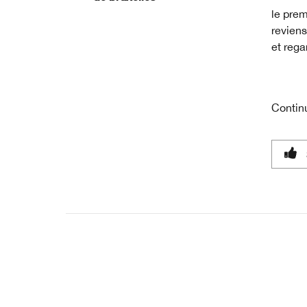
le prem
reviens
et rega
Contin