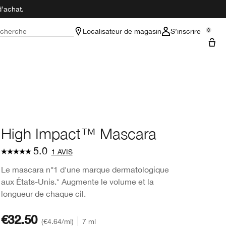
d’achat.
cherche
Localisateur de magasin
S’inscrire
0
High Impact™ Mascara
5.0
1 AVIS
Le mascara n°1 d'une marque dermatologique
aux États-Unis.* Augmente le volume et la
longueur de chaque cil.
€32.50
€4.64
/ml
7 ml