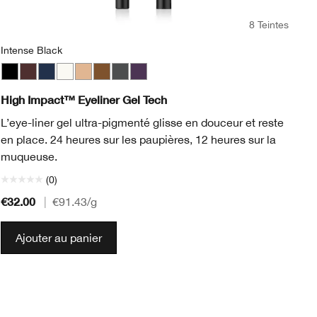
8 Teintes
Intense Black
Intense Black
Black Honey
Deep Denim
Bright White
Beaming Beige
Bronze Glow
Polished Pewter
Sparkling Amethyst
Al
High Impact™ Eyeliner Gel Tech
Un
L’eye-liner gel ultra-pigmenté glisse en douceur et reste
co
en place. 24 heures sur les paupières, 12 heures sur la
de
muqueuse.
(0)
€32.00
€4
|
€91.43
/g
Ajouter au panier