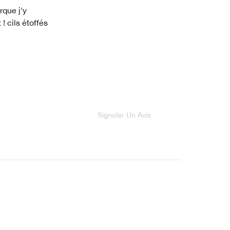
rque j'y
! cils étoffés
Signaler Un Avis