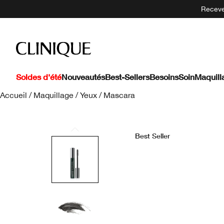
Recevez
Soldes d'été
Nouveautés
Best-Sellers
Besoins
Soin
Maquill
Accueil
/
Maquillage
/
Yeux
/
Mascara
Best Seller