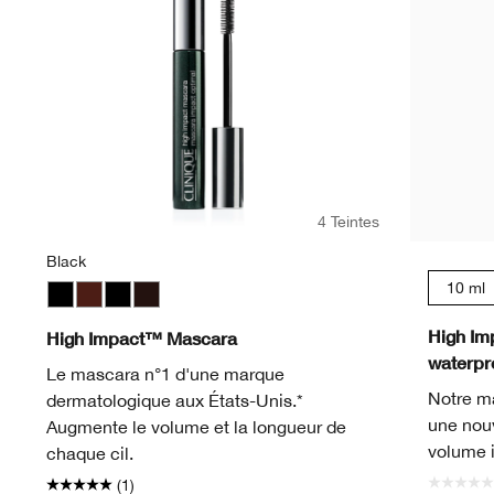
4 Teintes
Black
10 ml
Black
Black Honey
Black
Black/Brown
High Im
High Impact™ Mascara
waterpro
Le mascara n°1 d'une marque
Notre m
dermatologique aux États-Unis.*
une nouv
Augmente le volume et la longueur de
volume i
chaque cil.
(1)