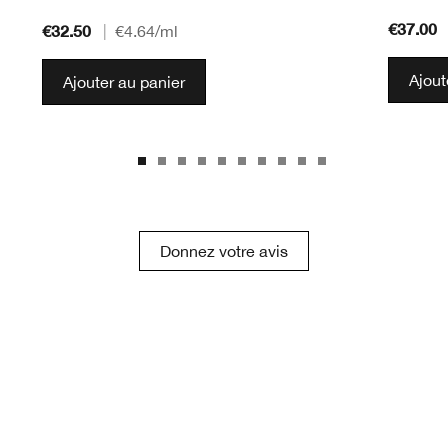
€37.00
€32.50
|
€4.64
/ml
Ajout
Ajouter au panier
Donnez votre avis