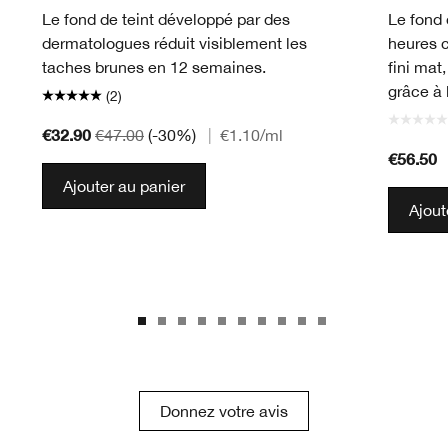
Le fond de teint développé par des
Le fond 
dermatologues réduit visiblement les
heures 
taches brunes en 12 semaines.
fini mat
grâce à 
(2)
€32.90
€47.00
(-30%)
|
€1.10
/ml
€56.50
Ajouter au panier
Ajout
Donnez votre avis