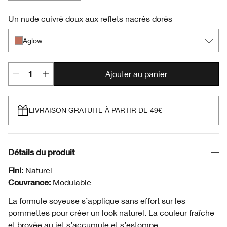
Aglow
Bashful Blush
Precious Posy
Sunset Glow
Smoldering Plum
Innocent Peach
Un nude cuivré doux aux reflets nacrés dorés
Aglow
Ajouter au panier
LIVRAISON GRATUITE À PARTIR DE 49€
Détails du produit
Fini:
Naturel
Couvrance:
Modulable
La formule soyeuse s’applique sans effort sur les
pommettes pour créer un look naturel. La couleur fraîche
et broyée au jet s’accumule et s’estompe