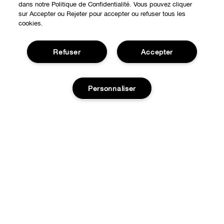
dans notre Politique de Confidentialité. Vous pouvez cliquer
sur Accepter ou Rejeter pour accepter ou refuser tous les
cookies.
Refuser
Accepter
Expérience en ligne
Personnaliser
Points de Vente
BESOIN D'AIDE?
Offres Spéciales
Ajouter au panier
Notre philosophie
À propos
Autre Pays
Service Client
Carrières
CONFIDENTIALITÉ ET CONDITIONS GÉNÉRALES
Contacter le Fabricant
Politique de confidentialité
Suivre ma commande
Conditions d'utilisation