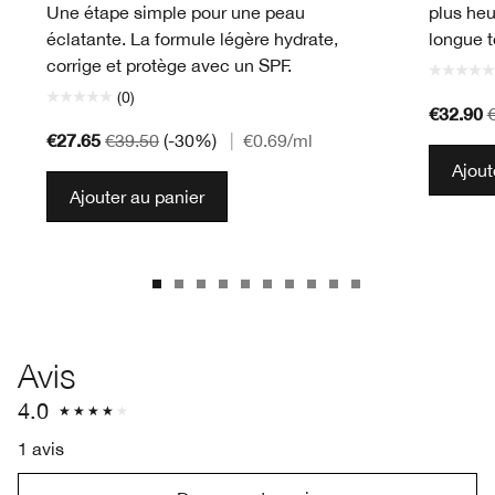
Une étape simple pour une peau
plus heu
éclatante. La formule légère hydrate,
longue t
corrige et protège avec un SPF.
(0)
€32.90
€27.65
€39.50
(-30%)
|
€0.69
/ml
Ajout
Ajouter au panier
Avis
4.0
1 avis