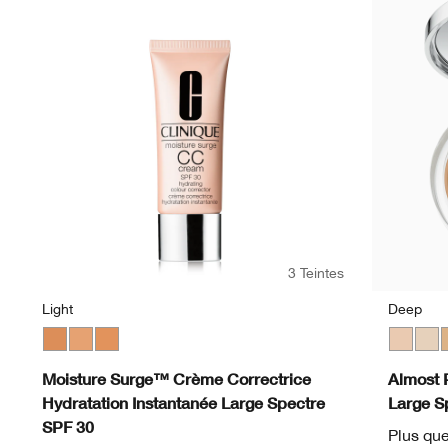
3 Teintes
Light
Deep
Medium
Light
Light Medium
Fair
Neutr
L
Moisture Surge™ Crème Correctrice
Almost 
Hydratation Instantanée Large Spectre
Large S
SPF 30
Plus que