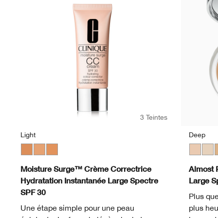
3 Teintes
Light
Deep
Medium
Light
Light Medium
Fair
Neutr
L
Moisture Surge™ Crème Correctrice
Almost 
Hydratation Instantanée Large Spectre
Large S
SPF 30
Plus que
Une étape simple pour une peau
plus heu