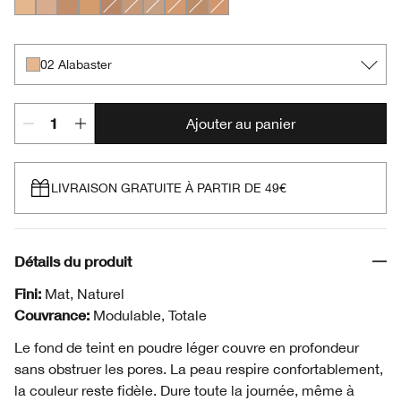
02 Alabaster
04 Cream Whip
11 Honey
14 Vanilla
18 Sand
07 Cream Chamois
06 Ivory
08 Golden Neutral
09 Neutral
15 Beige
02 Alabaster
Ajouter au panier
LIVRAISON GRATUITE À PARTIR DE 49€
Détails du produit
Fini:
Mat, Naturel
Couvrance:
Modulable, Totale
Le fond de teint en poudre léger couvre en profondeur
sans obstruer les pores. La peau respire confortablement,
la couleur reste fidèle. Dure toute la journée, même à