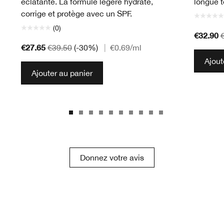
éclatante. La formule légère hydrate,
longue t
corrige et protège avec un SPF.
(0)
€32.90
€27.65
€39.50
(-30%)
|
€0.69
/ml
Ajout
Ajouter au panier
Donnez votre avis