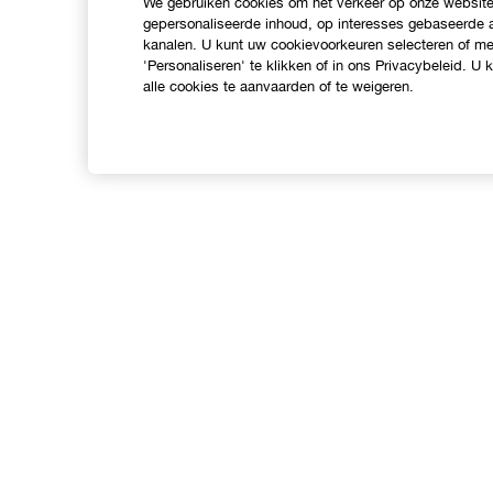
We gebruiken cookies om het verkeer op onze website 
gepersonaliseerde inhoud, op interesses gebaseerde a
kanalen. U kunt uw cookievoorkeuren selecteren of mee
'Personaliseren' te klikken of in ons Privacybeleid. U
alle cookies te aanvaarden of te weigeren.
Shop
O
Verkooppunten
C
Aanbiedingen
I