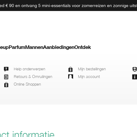
d € 90 en ontvang 5 mini-essentials voor zomerreizen en zonnige uits
eup
Parfum
Mannen
Aanbiedingen
Ontdek