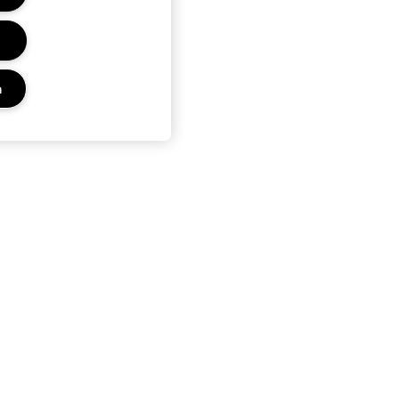
n
Privacy en voorwaarden
Privacybeleid
Gebruiksvoorwaarden
Advertenties op internet
Site cookies beheren