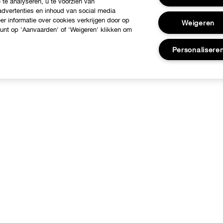
te analyseren, u te voorzien van
dvertenties en inhoud van social media
r informatie over cookies verkrijgen door op
Weigeren
 kunt op 'Aanvaarden' of 'Weigeren' klikken om
Personalisere
ver Clinique
Hulp nodig?
linique Philosophy
Klantendienst
nternationale websites
Contacteer Fabrikant
Jobs
Volg mijn bestelling
Retours & Omruilingen
Verzending
FAQ