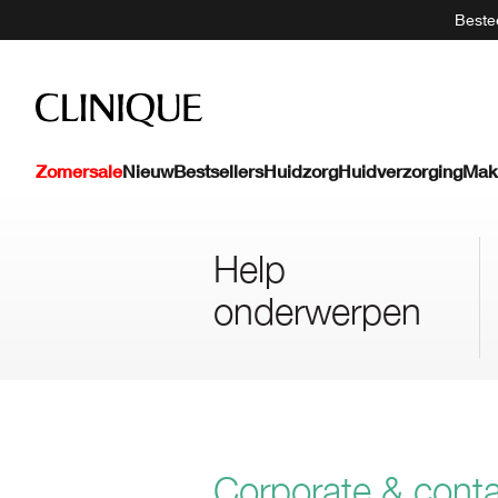
Bestee
Zomersale
Nieuw
Bestsellers
Huidzorg
Huidverzorging
Mak