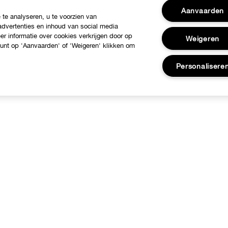
Aanvaarden
te analyseren, u te voorzien van
dvertenties en inhoud van social media
r informatie over cookies verkrijgen door op
Weigeren
 kunt op 'Aanvaarden' of 'Weigeren' klikken om
Personalisere
ver Clinique
Hulp nodig?
linique Philosophy
Klantendienst
nternationale websites
Contacteer Fabrikant
Jobs
Volg mijn bestelling
Retours & Omruilingen
Verzending