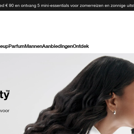
d € 90 en ontvang 5 mini-essentials voor zomerreizen en zonnige uits
eup
Parfum
Mannen
Aanbiedingen
Ontdek