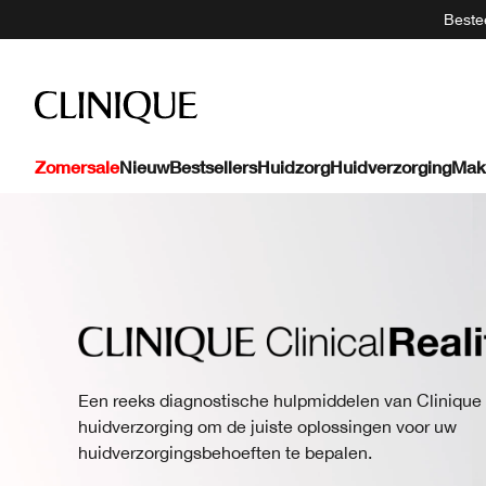
Bestee
Zomersale
Nieuw
Bestsellers
Huidzorg
Huidverzorging
Mak