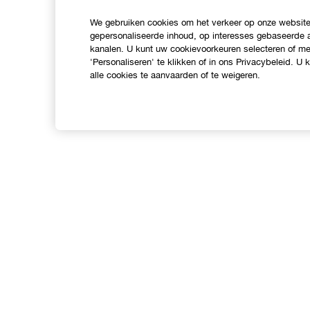
We gebruiken cookies om het verkeer op onze website 
gepersonaliseerde inhoud, op interesses gebaseerde a
kanalen. U kunt uw cookievoorkeuren selecteren of mee
'Personaliseren' te klikken of in ons Privacybeleid. U
alle cookies te aanvaarden of te weigeren.
Shop
O
Verkooppunten
C
Aanbiedingen
I