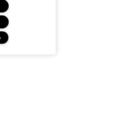
n
Privacy en voorwaarden
Privacybeleid
Gebruiksvoorwaarden
Advertenties op internet
Site cookies beheren