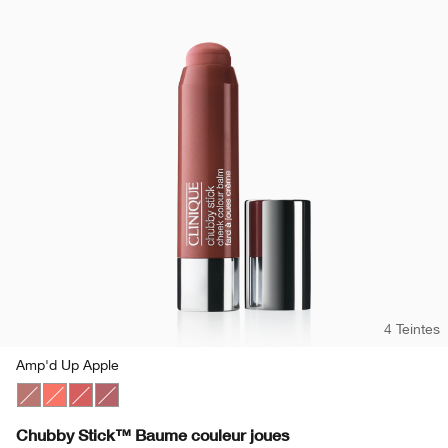
4 Teintes
Amp'd Up Apple
Amp'd Up Apple
Robust Rhubarb
Roly Poly Rosy
Plumped Up Peony
Chubby Stick™ Baume couleur joues