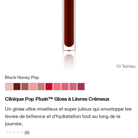
10 Teintes
Black Honey Pop
Airkiss Pop
Black Honey Pop
Brulee Pop
Bubblegum Pop
Chiffon Pop
Juicy Apple Pop
Rosewater Pop
Strawberry Pop
Sugarplum Pop
Velour Pop
Clinique Pop Plush™ Gloss à Lèvres Crémeux
Un gloss ultra-moelleux et super juteux qui enveloppe les
lèvres de brillance et d'hydratation tout au long de la
journée.
(0)