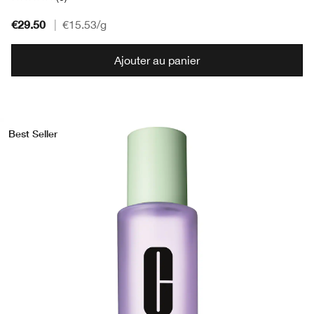
€29.50
|
€15.53
/g
Ajouter au panier
Best Seller