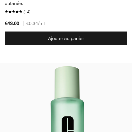
cutanée.
(14)
€43.00
|
€0.34
/ml
Ajouter au panier